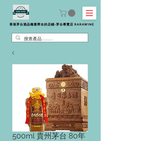
香港茅台酒品種最齊全的店鋪-茅台專賣店 RARAWINE
500ml 貴州茅台 80年