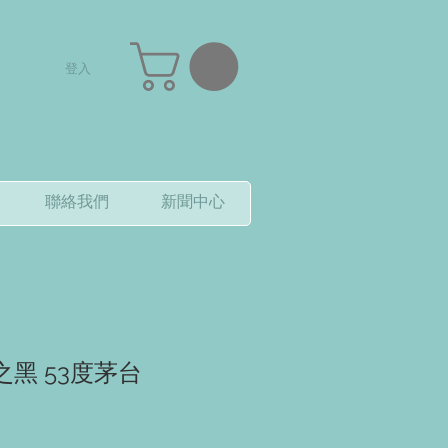
登入
聯絡我們
新聞中心
雅之黑 53度茅台
價