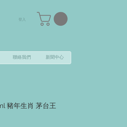
登入
聯絡我們
新聞中心
0ml 豬年生肖 茅台王