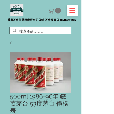
香港茅台酒品種最齊全的店鋪-茅台專賣店 RARAWINE
500ml 1986-96年 鐵
蓋茅台 53度茅台 價格
表